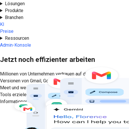
Lösungen
Produkte
Branchen
KI
Preise
Ressourcen
Admin-Konsole
Jetzt noch effizienter arbeiten
Millionen von Unternehmen vertrauen auf die Premium-
Versionen von Gmail, Google Kalender, Google Drive, Google
Meet und weiteren Tools. Dank hilfreicher, personalisierter KI-
Tools erzielen Sie handfeste Ergebnisse, anstatt nur nach
Informationen zu suchen.
Jetzt starten