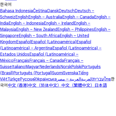
한국어
Bahasa Indonesia
Čeština
Dansk
Deutsch
Deutsch –
Schweiz
English
English – Australia
English – Canada
English –
India
English – Indonesia
English – Ireland
English –
Malaysia
English – New Zealand
English – Philippines
English –
Singapore
English – South Africa
English – United
Kingdom
Español
Español (Latinoamérica)
Español
(Latinoamérica) – Argentina
Español (Latinoamérica) –
Estados Unidos
Español (Latinoamérica) –
México
Français
Français – Canada
Français –
Suisse
Italiano
Magyar
Nederlands
Norsk
Polski
Português
(Brasil)
Português (Portugal)
Suomi
Svenska
Tiếng
Việt
Türkçe
Русский
Українська
العربية – مصر
العربية
עברית
ไทย
한
국어
中文 (香港)
中文（简体中文）
中文（繁體中文）
日本語