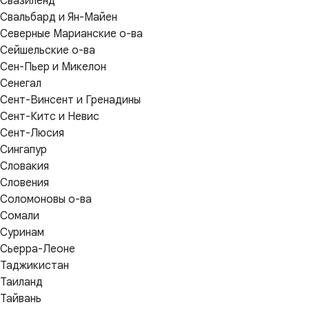
Свазиленд
Свальбард и Ян-Майен
Северные Марианские о-ва
Сейшельские о-ва
Сен-Пьер и Микелон
Сенегал
Сент-Винсент и Гренадины
Сент-Китс и Невис
Сент-Люсия
Сингапур
Словакия
Словения
Соломоновы о-ва
Сомали
Суринам
Сьерра-Леоне
Таджикистан
Таиланд
Тайвань