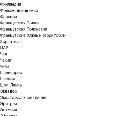
Финляндия
Фолклендские о-ва
Франция
Французская Гвиана
Французская Полинезия
Французские Южные Территории
Хорватия
ЦАР
Чад
Чехия
Чили
Швейцария
Швеция
Шри-Ланка
Эквадор
Экваториальная Гвинея
Эритрея
Эстония