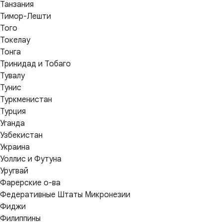
Танзания
Тимор-Лешти
Того
Токелау
Тонга
Тринидад и Тобаго
Тувалу
Тунис
Туркменистан
Турция
Уганда
Узбекистан
Украина
Уоллис и Футуна
Уругвай
Фарерские о-ва
Федеративные Штаты Микронезии
Фиджи
Филиппины