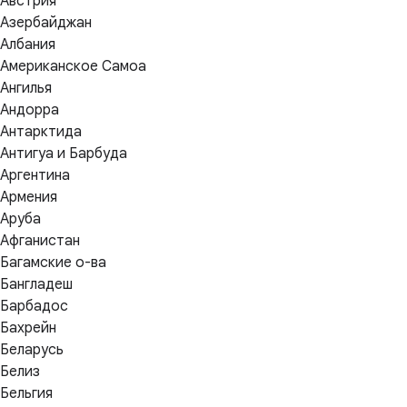
Австрия
Азербайджан
Албания
Американское Самоа
Ангилья
Андорра
Антарктида
Антигуа и Барбуда
Аргентина
Армения
Аруба
Афганистан
Багамские о-ва
Бангладеш
Барбадос
Бахрейн
Беларусь
Белиз
Бельгия