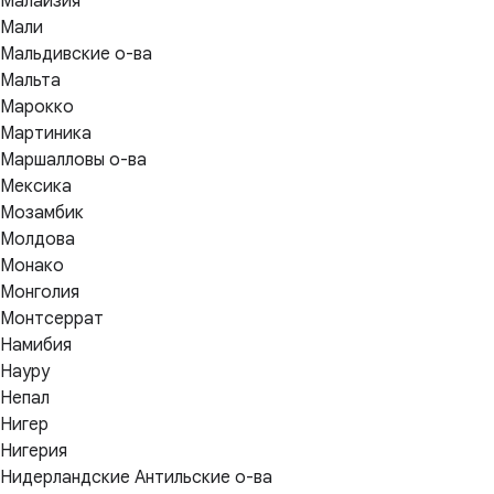
Малайзия
Мали
Мальдивские о-ва
Мальта
Марокко
Мартиника
Маршалловы о-ва
Мексика
Мозамбик
Молдова
Монако
Монголия
Монтсеррат
Намибия
Науру
Непал
Нигер
Нигерия
Нидерландские Антильские о-ва