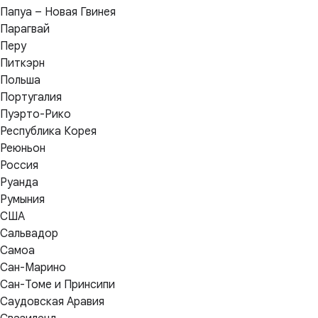
Папуа – Новая Гвинея
Парагвай
Перу
Питкэрн
Польша
Португалия
Пуэрто-Рико
Республика Корея
Реюньон
Россия
Руанда
Румыния
США
Сальвадор
Самоа
Сан-Марино
Сан-Томе и Принсипи
Саудовская Аравия