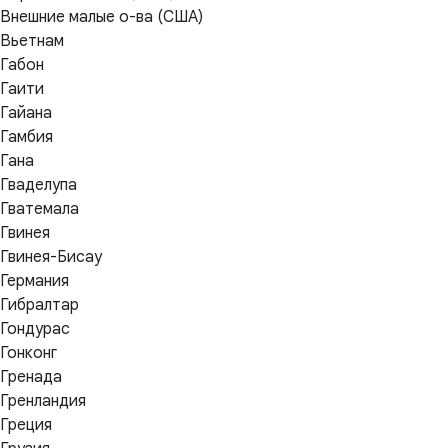
Внешние малые о-ва (США)
Вьетнам
Габон
Гаити
Гайана
Гамбия
Гана
Гваделупа
Гватемала
Гвинея
Гвинея-Бисау
Германия
Гибралтар
Гондурас
Гонконг
Гренада
Гренландия
Греция