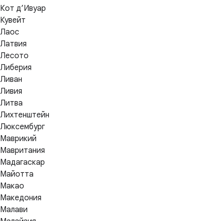
Кот д’Ивуар
Кувейт
Лаос
Латвия
Лесото
Либерия
Ливан
Ливия
Литва
Лихтенштейн
Люксембург
Маврикий
Мавритания
Мадагаскар
Майотта
Макао
Македония
Малави