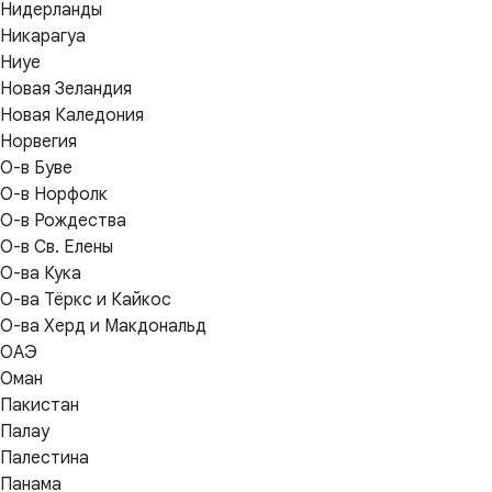
Нидерланды
Никарагуа
Ниуе
Новая Зеландия
Новая Каледония
Норвегия
О-в Буве
О-в Норфолк
О-в Рождества
О-в Св. Елены
О-ва Кука
О-ва Тёркс и Кайкос
О-ва Херд и Макдональд
ОАЭ
Оман
Пакистан
Палау
Палестина
Панама