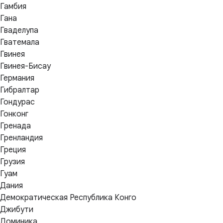
Гамбия
Гана
Гваделупа
Гватемала
Гвинея
Гвинея-Бисау
Германия
Гибралтар
Гондурас
Гонконг
Гренада
Гренландия
Греция
Грузия
Гуам
Дания
Демократическая Республика Конго
Джибути
Доминика