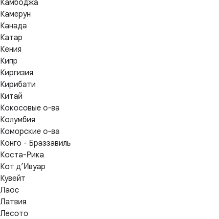
Камбоджа
Камерун
Канада
Катар
Кения
Кипр
Киргизия
Кирибати
Китай
Кокосовые о-ва
Колумбия
Коморские о-ва
Конго - Браззавиль
Коста-Рика
Кот д’Ивуар
Кувейт
Лаос
Латвия
Лесото