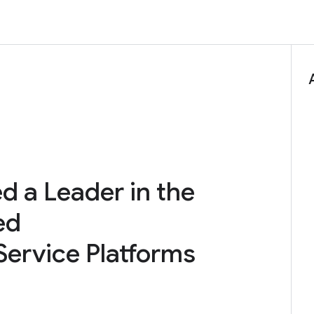
 a Leader in the
ed
ervice Platforms