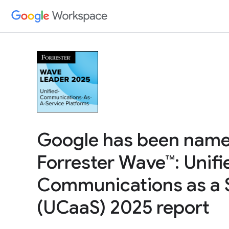
Google has been named
Forrester Wave™: Unifi
Communications as a S
(UCaaS) 2025 report