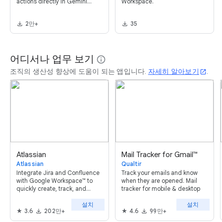
actions directly in Gemini
Workspace.
Apps.
2만+
35
어디서나 업무 보기
info
조직의 생산성 향상에 도움이 되는 앱입니다.
자세히 알아보기
.
open_in_new
Atlassian
Mail Tracker for Gmail™
Atlassian
Qualtir
Integrate Jira and Confluence
Track your emails and know
with Google Workspace™ to
when they are opened. Mail
quickly create, track, and
tracker for mobile & desktop
update work.
설치
설치
3.6
202만+
4.6
99만+