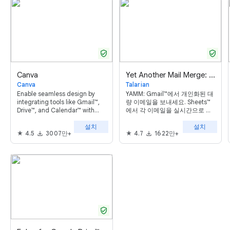
verified_user
verified_user
Canva
Yet Another Mail Merge: Mail Merge for Gmail
Canva
Talarian
Enable seamless design by
YAMM: Gmail™에서 개인화된 대
integrating tools like Gmail™,
량 이메일을 보내세요. Sheets™
Drive™, and Calendar™ with
에서 각 이메일을 실시간으로 추
Canva. Built for individuals,
적할 수 있습니다.
설치
설치
teams and entire
4.5
3007만+
4.7
1622만+
organizations.
verified_user