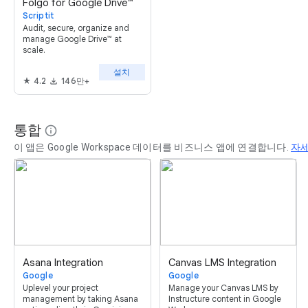
Folgo for Google Drive™
Scriptit
Audit, secure, organize and
manage Google Drive™ at
scale.
설치
4.2
146만+
통합
info
이 앱은 Google Workspace 데이터를 비즈니스 앱에 연결합니다.
자
Asana Integration
Canvas LMS Integration
Google
Google
Uplevel your project
Manage your Canvas LMS by
management by taking Asana
Instructure content in Google