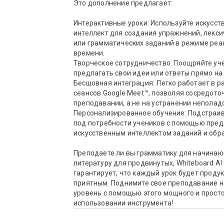
Это дополнение предлагает:

Интерактивные уроки: Используйте искусст
интеллект для создания упражнений, лексич
или грамматических заданий в режиме реал
времени.

Творческое сотрудничество: Поощряйте уче
предлагать свои идеи или ответы прямо на 
Бесшовная интеграция: Легко работает в ра
сеансов Google Meet™, позволяя сосредоточ
преподавании, а не на устранении неполадо
Персонализированное обучение: Подстраива
под потребности учеников с помощью пред
искусственным интеллектом заданий и обрат
Преподаете ли вы грамматику для начинаю
литературу для продвинутых, Whiteboard AI f
гарантирует, что каждый урок будет продук
приятным. Поднимите свое преподавание н
уровень с помощью этого мощного и простог
использовании инструмента!