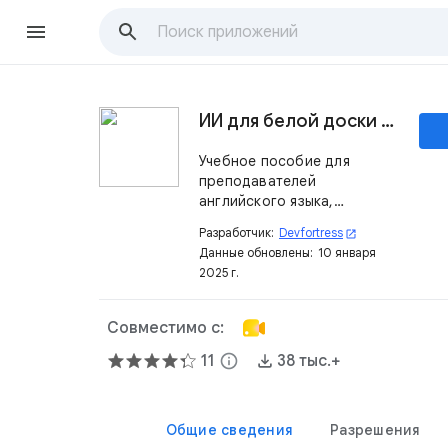
ИИ для белой доски для английского языка
Учебное пособие для
преподавателей
английского языка,
использующих Google
Разработчик:
Devfortress
open_in_new
Meet™.
Данные обновлены:
10 января
2025 г.
Совместимо с:
11
info
38 тыс.+
Общие сведения
Разрешения