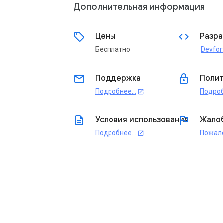
Дополнительная информация
sell
code
Цены
Разра
Бесплатно
Devfor
email
lock
Поддержка
Полит
Подробнее…
Подро
open_in_new
description
flag
Условия использования
Жало
Подробнее…
Пожал
open_in_new