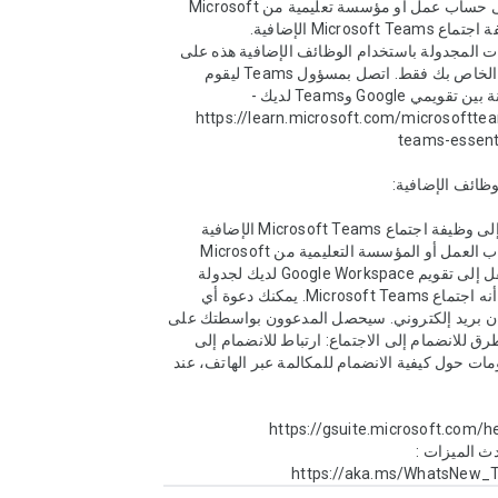
حالياً، تحتاج إلى حساب عمل أو مؤسسة تعليمية من Microsoft 
تظهر الاجتماعات المجدولة باستخدام الوظائف الإضافية هذه على 
تقويم Google الخاص بك فقط. اتصل بمسؤول Teams ليقوم 
بتمكين المزامنة بين تقويمي Google وTeams لديك - 
https://learn.microsoft.com/microsoftte
سجّل الدخول إلى وظيفة اجتماع Microsoft Teams الإضافية 
باستخدام حساب العمل أو المؤسسة التعليمية من Microsoft 
الخاص بك. انتقل إلى تقويم Google Workspace لديك لجدولة 
اجتماع ثم حدد أنه اجتماع Microsoft Teams. يمكنك دعوة أي 
شخص مع عنوان بريد إلكتروني. سيحصل المدعوون بواسطتك على 
دعوة مع بضع طرق للانضمام إلى الاجتماع: ارتباط للانضمام إلى 
الاجتماع ومعلومات حول كيفية الانضمام للمكالمة عبر الهاتف، عند 
تعرف على أحدث الميزات : 
https://aka.ms/WhatsNew_