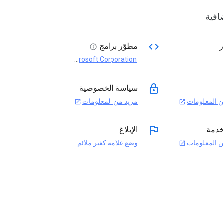
افية
code
ر
مطوّر برامج
info
Microsoft Corporation
open_in_new
lock
سياسة الخصوصية
ن المعلومات
مزيد من المعلومات
open_in_new
open_in_new
flag
لخدمة
الإبلاغ
ن المعلومات
وضع علامة كغير ملائم
open_in_new