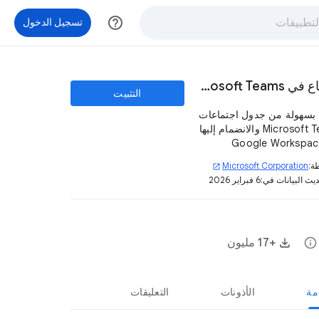
help_outline
تسجيل الدخول
اجتماع في Microsoft Teams
التثبيت
 بسهولة من جدول اجتماعات
Microsoft Teams والانضمام إليها
 Google Workspace
دام حساب العمل أو
ة:
Microsoft Corporation
open_in_new
سة التعليمية الخاص بك .
يث البيانات في:
6 فبراير 2026
info
+17 مليون
مة
الأذونات
التعليقات