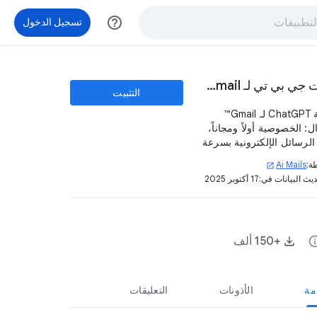
help_outline
تسجيل الدخول
تشات جي بي تي لـ Gmail™ - كاتب بريد إلكتروني ذكي
التثبيت
إضافة ChatGPT لـ Gmail™
ل: الخصوصية أولاً ومجاناً،
الرسائل الإلكترونية بسرعة
تصل إلى 15 مرة باستخدام الذكاء
ة:
Ai Mails
open_in_new
ناعي.
يث البيانات في:
17 أكتوبر 2025
in
+150 ألف
مة
الأذونات
التعليقات