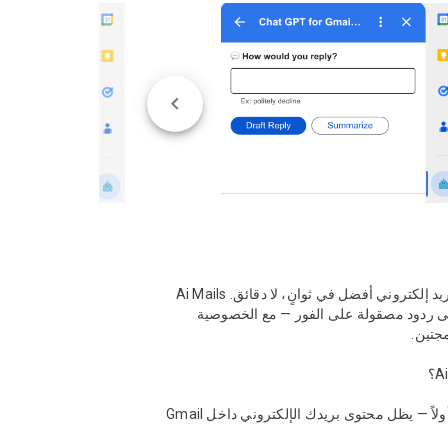
اكتب رسائل بريد إلكتروني أفضل في ثوانٍ، لا دقائق. Ai Mails 
يحوّل نواياك إلى ردود مصقولة على الفور — مع الخصوصية 