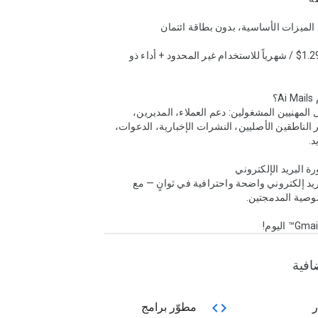
غير محدود — 1.29$ / شهرياً للاستخدام غير المحدود + أداء ذو 
محبوب من قبل المهنيين المشغولين: دعم العملاء، المديرين، 
المستقلين، غير الناطقين الأصليين، النشرات الإخبارية، الدعوات، 
اكتب رسائل بريد إلكتروني واضحة واحترافية في ثوانٍ — مع 
افية
code
ر
مطوّر برامج