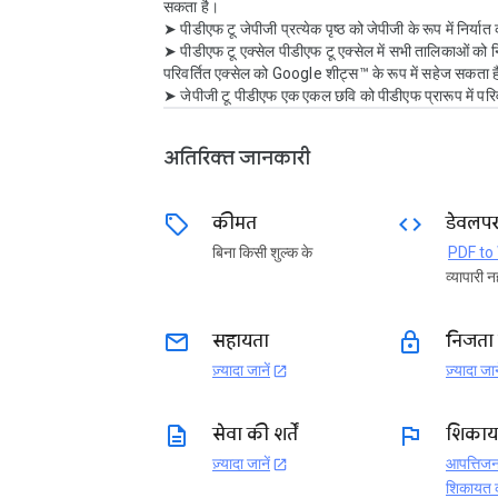
सकता है।

➤ पीडीएफ टू जेपीजी प्रत्येक पृष्ठ को जेपीजी के रूप में निर्यात
➤ पीडीएफ टू एक्सेल पीडीएफ टू एक्सेल में सभी तालिकाओं को न
परिवर्तित एक्सेल को Google शीट्स™ के रूप में सहेज सकता ह
➤ जेपीजी टू पीडीएफ एक एकल छवि को पीडीएफ प्रारूप में परिव
अतिरिक्त जानकारी
sell
code
कीमत
डेवलप
बिना किसी शुल्क के
व्यापारी नह
email
lock
सहायता
निजता 
ज़्यादा जानें
ज़्यादा जान
open_in_new
description
flag
सेवा की शर्तें
शिकायत
ज़्यादा जानें
आपत्तिजन
open_in_new
शिकायत क