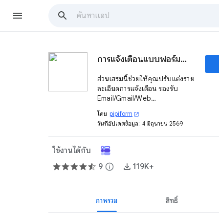
การแจ้งเตือนแบบฟอร์มสำหรับ Google Forms™
ส่วนเสริมนี้ช่วยให้คุณปรับแต่งราย
ละเอียดการแจ้งเตือน รองรับ
Email/Gmail/Web
hook/Slack/SMS/Push/Discor
โดย
pipiform
open_in_new
d/Google Chat™ การแจ้งเตือน
วันที่อัปเดตข้อมูล:
4 มิถุนายน 2569
7 รายการ เครื่องมือ 1 รายการ
ใช้งานได้กับ
9
info
119K+
ภาพรวม
สิทธิ์