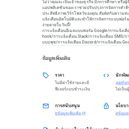
ไม่ว่าคุณจะเป็นเจ้าของธุรกิจ นักการศึกษา หรือผู้
แอปพลิเคชันของเราช่วยปรับปรุงการจัดการคำติ
ประสิทธิภาพเวิร์กโฟลว์ของคุณ สัมผัสกับความ
แจ้งเตือนอัตโนมัติและทำให้การจัดการแบบฟอร์
ง่ายดายในวันนี้!

การแจ้งเตือนอีเมลแบบฟอร์ม Google/การแจ้งเตื
hook/การแจ้งเตือน Slack/การแจ้งเตือน SMS/กา
แบบพุช/การแจ้งเตือน Discord/การแจ้งเตือน Go
ข้อมูลเพิ่มเติม
sell
code
ราคา
นักพัฒ
ไม่มีค่าใช้จ่ายและมี
pipifo
ฟีเจอร์แบบชำระเงิน
ไม่เป็นผู
email
lock
การสนับสนุน
นโยบาย
ดูข้อมูลเพิ่มเติม
ดูข้อมูล
open_in_new