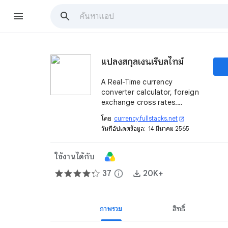
แปลงสกุลเงินเรียลไทม์
A Real-Time currency
converter calculator, foreign
exchange cross rates.
Calculate currency rates
โดย
currency.fullstacks.net
open_in_new
between 159 different
วันที่อัปเดตข้อมูล:
14 มีนาคม 2565
currencies.
ใช้งานได้กับ
37
info
20K+
ภาพรวม
สิทธิ์