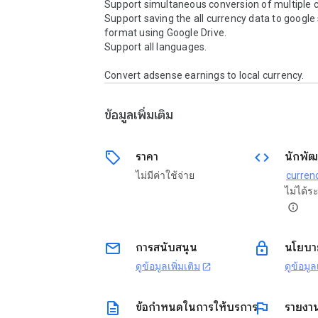
Support simultaneous conversion of multiple cu
Support saving the all currency data to google
format using Google Drive.

Support all languages.

Convert adsense earnings to local currency.
ข้อมูลเพิ่มเติม
sell
code
ราคา
นักพัฒ
ไม่มีค่าใช้จ่าย
ไม่ได้ร
info
email
lock
การสนับสนุน
นโยบาย
ดูข้อมูลเพิ่มเติม
ดูข้อมูล
open_in_new
description
flag
ข้อกำหนดในการให้บริการ
รายงา