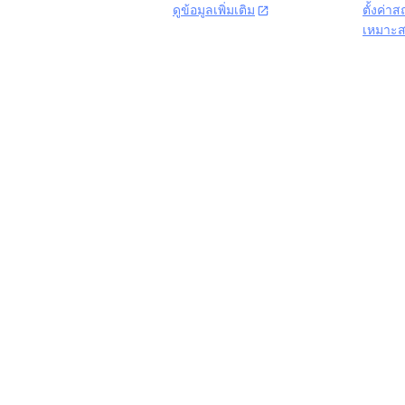
ดูข้อมูลเพิ่มเติม
ตั้งค่า
open_in_new
เหมาะ