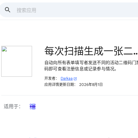
每次扫描生成一张二维码电子票，用
自动向所有表单填写者发送不同的活动二维码门
码即可查看注册信息或记录参与情况。
开发者：
Darkaa
open_in_new
应用详情更新日期：
2026年8月1日
适用于：