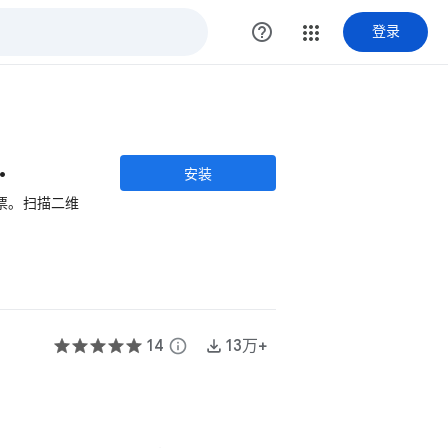
help_outline
登录
于办理入住手续。
安装
票。扫描二维
14
info
13万+