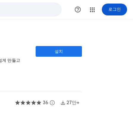
help_outline
로그인
설치
손쉽게 만들고
36
info
27만+