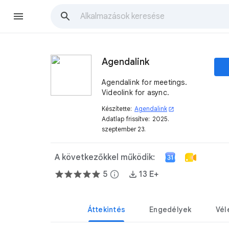
Agendalink
Agendalink for meetings.
Videolink for async.
Készítette:
Agendalink
open_in_new
Adatlap frissítve:
2025.
szeptember 23.
A következőkkel működik:
5
info
13 E+
Áttekintés
Engedélyek
Vél