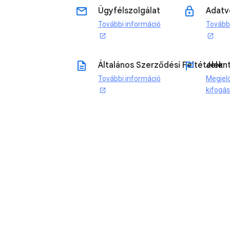
email
lock
Ügyfélszolgálat
Adatv
További információ
Tovább
open_in_new
open_in_new
description
flag
Általános Szerződési Feltételek
Jelen
További információ
Megjel
kifogá
open_in_new