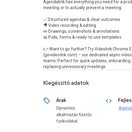
Agendalink has everything you need for a prod
meeting or to actually prevent a meeting:

✅ Structured agendas & clear outcomes

🎥 Video recording & editing

✏️ Drawings, screenshots & annotations

📊 Polls, forms & ready-to-use templates

👉 Want to go further? Try Videolink Chrome E
(govideolink.com) – our dedicated async video t
teams. Perfect for quick updates, onboarding, 
replacing unnecessary meetings.
Kiegészítő adatok
sell
code
Árak
Fejle
Díjmentes
Agenda
alkalmazás fizetős
funkciókkal