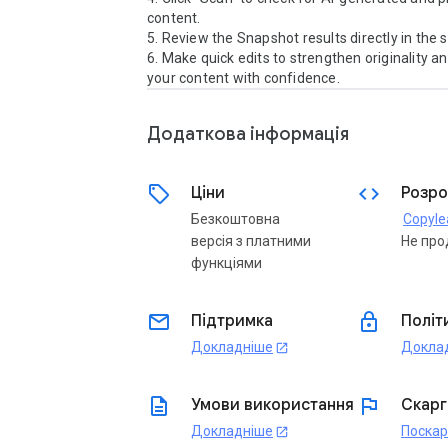
content.

5. Review the Snapshot results directly in the si
6. Make quick edits to strengthen originality and
your content with confidence.
Додаткова iнформацiя
sell
code
Ціни
Розро
Безкоштовна
Copyle
версія з платними
Не про
функціями
email
lock
Підтримка
Політ
Докладніше
Докла
open_in_new
description
flag
Умови використання
Скарг
Докладніше
Поска
open_in_new