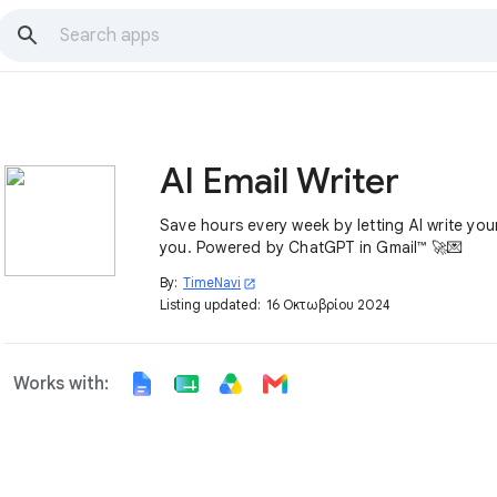
AI Email Writer
Save hours every week by letting AI write your
you. Powered by ChatGPT in Gmail™ 🚀💌
By:
TimeNavi
open_in_new
Listing updated:
16 Οκτωβρίου 2024
Works with: