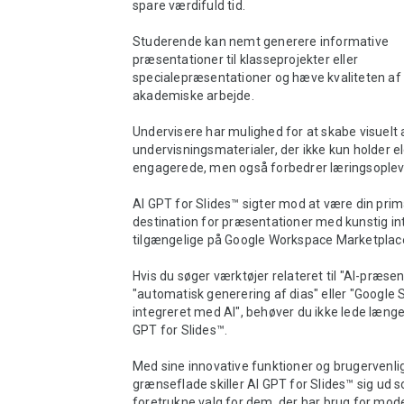
spare værdifuld tid.

Studerende kan nemt generere informative 
præsentationer til klasseprojekter eller 
specialepræsentationer og hæve kvaliteten af 
akademiske arbejde.

Undervisere har mulighed for at skabe visuelt 
undervisningsmaterialer, der ikke kun holder el
engagerede, men også forbedrer læringsopleve
AI GPT for Slides™ sigter mod at være din prim
destination for præsentationer med kunstig inte
tilgængelige på Google Workspace Marketplace
Hvis du søger værktøjer relateret til "AI-præsent
"automatisk generering af dias" eller "Google S
integreret med AI", behøver du ikke lede længe
GPT for Slides™.

Med sine innovative funktioner og brugervenlig
grænseflade skiller AI GPT for Slides™ sig ud s
foretrukne valg for dem, der har brug for mode