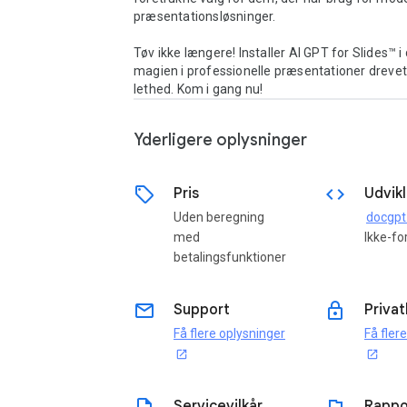
præsentationsløsninger.

Tøv ikke længere! Installer AI GPT for Slides™ i
magien i professionelle præsentationer drevet
lethed. Kom i gang nu!
Yderligere oplysninger
sell
code
Pris
Udvikl
Uden beregning
docgpt
med
Ikke-fo
betalingsfunktioner
email
lock
Support
Privat
Få flere oplysninger
Få fler
open_in_new
open_in_new
Servicevilkår
Rappo