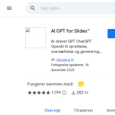
AI GPT for Slides™
AI-drevet GPT ChatGPT
OpenAI til oprettelse,
oversættelse og generering
af en præsentation, AI til
Af:
docgpt.ai
open_in_new
Slides™ Workspace™ med
Fortegnelse opdateret:
19.
billeder og farveskabeloner -
december 2025
alt med blot ét klik.
Fungerer sammen med:
1.199
info
282 t+
Oversigt
Tilladelser
Anme