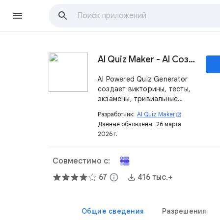
AI Quiz Maker - AI Создание викторин
AI Powered Quiz Generator
создает викторины, тесты,
экзамены, тривиальные
игры из любого текста за
Разработчик:
AI Quiz Maker
open_in_new
считанные секунды,
Данные обновлены:
26 марта
например, MCQ, True/False.
2026 г.
Совместимо с:
67
info
416 тыс.+
Общие сведения
Разрешения