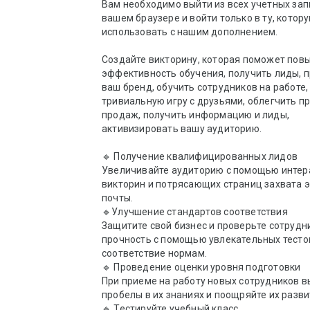
Вам необходимо выйти из всех учетных запи
вашем браузере и войти только в ту, котору
использовать с нашим дополнением.

Создайте викторину, которая поможет повы
эффективность обучения, получить лиды, п
ваш бренд, обучить сотрудников на работе, 
тривиальную игру с друзьями, облегчить пр
продаж, получить информацию и лиды, 
активизировать вашу аудиторию.

🔹 Получение квалифицированных лидов

Увеличивайте аудиторию с помощью интер
викторин и потрясающих страниц захвата э
почты.

🔹Улучшение стандартов соответствия

Защитите свой бизнес и проверьте сотрудни
прочность с помощью увлекательных тестов
соответствие нормам.

🔹 Проведение оценки уровня подготовки

При приеме на работу новых сотрудников в
пробелы в их знаниях и поощряйте их развит
🔹 Тестируйте учебный класс
