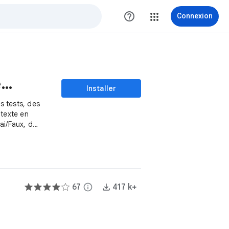
help_outline
Connexion
AI Quiz Maker - Créez des quiz avec AI
Installer
s tests, des
 texte en
i/Faux, des
67
info
417 k+