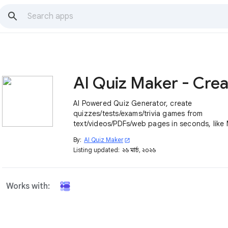
AI Powered Quiz Generator, create
quizzes/tests/exams/trivia games from
text/videos/PDFs/web pages in seconds, like
True/False, Fill-in-the-blanks. Then insert to
By:
AI Quiz Maker
open_in_new
Forms.
Listing updated:
২৬ মার্চ, ২০২৬
Works with: