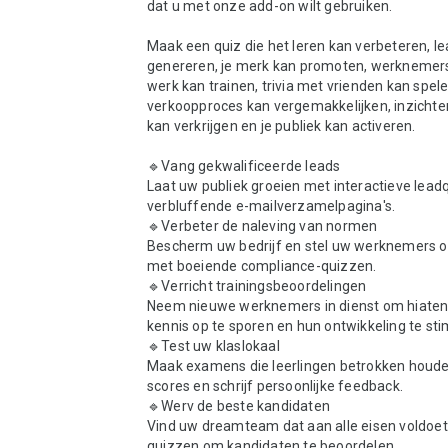
dat u met onze add-on wilt gebruiken.

Maak een quiz die het leren kan verbeteren, le
genereren, je merk kan promoten, werknemers
werk kan trainen, trivia met vrienden kan spelen
verkoopproces kan vergemakkelijken, inzichten
kan verkrijgen en je publiek kan activeren.

🔹Vang gekwalificeerde leads

Laat uw publiek groeien met interactieve lead
verbluffende e-mailverzamelpagina's.

🔹Verbeter de naleving van normen

Bescherm uw bedrijf en stel uw werknemers op
met boeiende compliance-quizzen.

🔹Verricht trainingsbeoordelingen

Neem nieuwe werknemers in dienst om hiaten 
kennis op te sporen en hun ontwikkeling te stim
🔹Test uw klaslokaal

Maak examens die leerlingen betrokken houden
scores en schrijf persoonlijke feedback.

🔹Werv de beste kandidaten

Vind uw dreamteam dat aan alle eisen voldoet
quizzen om kandidaten te beoordelen.
