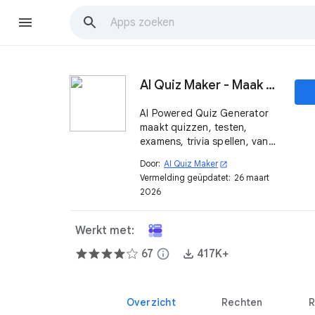
AI Quiz Maker - Maak quizzen met AI
AI Powered Quiz Generator
maakt quizzen, testen,
examens, trivia spellen, van
elke tekst in seconden, zoals
Door:
AI Quiz Maker
open_in_new
MCQ's, waar/onwaar, invullen.
Vermelding geüpdatet:
26 maart
Voeg ze vervolgens toe aan
2026
uw Google-formulieren.
Werkt met:
67
info
417K+
Overzicht
Rechten
R