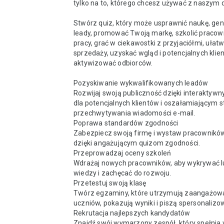
tylko na to, którego chcesz używać z naszym 
Stwórz quiz, który może usprawnić naukę, ge
leady, promować Twoją markę, szkolić pracow
pracy, grać w ciekawostki z przyjaciółmi, ułatw
sprzedaży, uzyskać wgląd i potencjalnych klien
aktywizować odbiorców.

Pozyskiwanie wykwalifikowanych leadów

Rozwijaj swoją publiczność dzięki interaktyw
dla potencjalnych klientów i oszałamiającym s
przechwytywania wiadomości e-mail.

Poprawa standardów zgodności

Zabezpiecz swoją firmę i wystaw pracowników
dzięki angażującym quizom zgodności.

Przeprowadzaj oceny szkoleń

Wdrażaj nowych pracowników, aby wykrywać luk
wiedzy i zachęcać do rozwoju.

Przetestuj swoją klasę

Twórz egzaminy, które utrzymują zaangażowa
uczniów, pokazują wyniki i piszą spersonalizow
Rekrutacja najlepszych kandydatów

Znajdź swój wymarzony zespół, który spełnia 