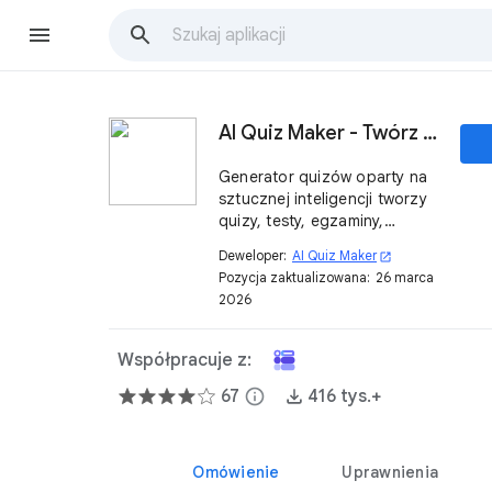
AI Quiz Maker - Twórz quizy za pomocą AI
Generator quizów oparty na
sztucznej inteligencji tworzy
quizy, testy, egzaminy,
ciekawostki z dowolnego
Deweloper:
AI Quiz Maker
open_in_new
tekstu w kilka sekund, takie
Pozycja zaktualizowana:
26 marca
jak MCQ, prawda/fałsz,
2026
wypełnij puste pola.
Współpracuje z:
67
info
416 tys.+
Omówienie
Uprawnienia