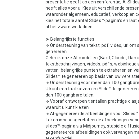
presentatie geeft op een conferentie, AI Slide
heeft alles voor u. Kies uit verschillende presen
waaronder algemeen, educatief, verkoop en co
kies het totale aantal Slides™-pagina's en laat 
al het zware werk doen.

➤ Belangrijkste functies

🔹Ondersteuning van tekst, pdf, video, url om sl
genereren

Gebruik onze AI-modellen (Bard, Claude, Llam
tekstbeschrijvingen, video's, pdf's, webinhoud 
vatten, belangrijke punten te extraheren en ve
Slides™ te genereren op basis van uw vereisten
🔹Ondersteuning voor meer dan 100 gangbare 
U kunt een taal kiezen om Slide™ te genereren,
dan 100 gangbare talen.

🔹Vooraf ontworpen tientallen prachtige diasj
waaruit u kunt kiezen.

🔹AI-gegenereerde afbeeldingen voor Slides™

Teken inhoudsgerelateerde afbeeldingen voor 
slides™-pagina via Midjourney, stabiele diffusie
gegenereerde afbeeldingen ook vervangen me
tekenfunctie!
