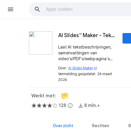
AI Slides™ Maker - Tekst, video, PDF naar dia's
Laat AI tekstbeschrijvingen,
samenvattingen van
video's/PDF's/webpagina's
binnen enkele seconden
Door:
AI Slides Maker
open_in_new
omzetten in visueel
Vermelding geüpdatet:
26 maart
aantrekkelijke dia's.
2026
Werkt met:
128
info
8 mln.+
Overzicht
Rechten
R