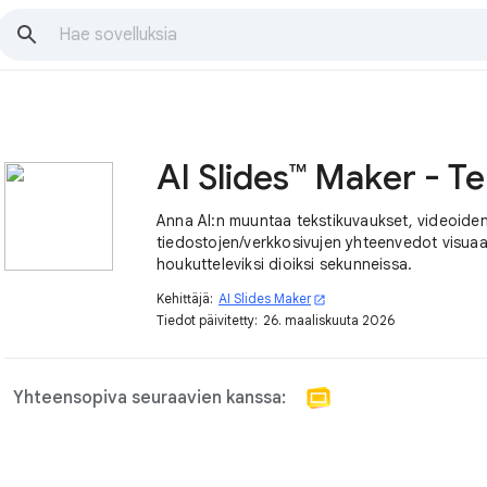
AI S
Anna AI:n muuntaa tekstikuvaukset, videoide
tiedostojen/verkkosivujen yhteenvedot visuaal
houkutteleviksi dioiksi sekunneissa.
Kehittäjä:
AI Slides Maker
open_in_new
Tiedot päivitetty:
26. maaliskuuta 2026
Yhteensopiva seuraavien kanssa: