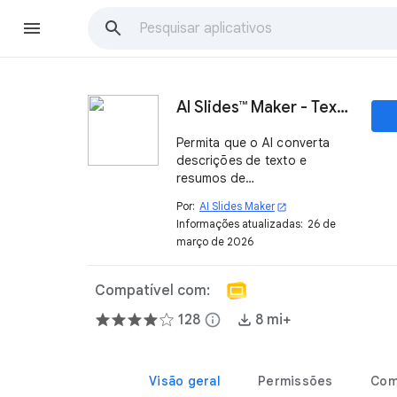
AI Slides™ Maker - Texto, Vídeo, PDF para Slides™
Permita que o AI converta
descrições de texto e
resumos de
vídeos/PDFs/páginas da Web
Por:
AI Slides Maker
open_in_new
em Slides visualmente
Informações atualizadas:
26 de
atraentes em segundos.
março de 2026
Compatível com:
128
info
8 mi+
Visão geral
Permissões
Com