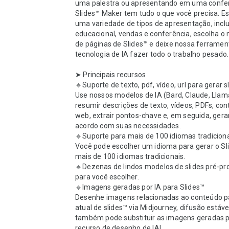
uma palestra ou apresentando em uma conferê
Slides™ Maker tem tudo o que você precisa. Es
uma variedade de tipos de apresentação, inclui
educacional, vendas e conferência, escolha o 
de páginas de Slides™ e deixe nossa ferramen
tecnologia de IA fazer todo o trabalho pesado.

➤ Principais recursos

🔹Suporte de texto, pdf, vídeo, url para gerar sl
Use nossos modelos de IA (Bard, Claude, Llama
resumir descrições de texto, vídeos, PDFs, con
web, extrair pontos-chave e, em seguida, gerar
acordo com suas necessidades.

🔹Suporte para mais de 100 idiomas tradiciona
Você pode escolher um idioma para gerar o Sli
mais de 100 idiomas tradicionais.

🔹Dezenas de lindos modelos de slides pré-pro
para você escolher.

🔹Imagens geradas por IA para Slides™

Desenhe imagens relacionadas ao conteúdo pa
atual de slides™ via Midjourney, difusão estável
também pode substituir as imagens geradas p
recurso de desenho de IA!
