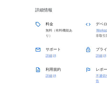
詳細情報
sell
code
料金
デベ
無料（有料機能あ
り）
非取引
email
lock
サポート
プライ
詳細
詳細
open_in_new
open_in_new
description
flag
利用規約
レポ
詳細
不適切
open_in_new
告