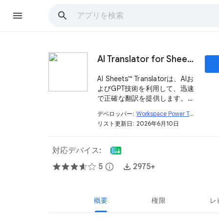
AI Translator for Sheets™ - AIとGPTを搭載
AI Sheets™ Translatorは、AIお
よびGPT技術を利用して、迅速
で正確な翻訳を提供します。
100以上の言語に対応してお
デベロッパー:
Workspace Power Tools
open_in_new
り、選択したセルやシート全体
リスト更新日:
2026年6月10日
をワンクリックで翻訳します。
対応デバイス:
5
info
2975+
概要
権限
レ