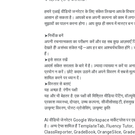
हमारे एआई वीडियो जनरेटर के लिए संकेत लिखना आपके विचार 
आसान हो सकता है। आपको बस अपनी कल्पना को काम में लगान
सुझावों का पालन करना होगा। आप कुछ ही समय में मास्टर बन जाय
➤निर्भीक बनें

अपनी रचनात्मकता का परीक्षण करें और वह सब कुछ आज़माएँ
देखते हैं! असंभव संकेत गढ़ें—आप हर बार आश्चर्यचकित होंगे। स
हैं।

➤इसे सरल रखें

आदर्श संकेत सरलता के बारे में है। ज़्यादा व्याख्या न करें या अना
प्रयोग न करें। छोटे कदम उठाने और अपने विवरण में सबसे मूल्
शामिल करने पर ध्यान दें।

➤विस्तार से बताएं

यह अच्छा है: रंगीन पक्षी

यह और भी बेहतर है: एक पक्षी की मिश्रित मीडिया पेंटिंग, वॉल्य
प्रकाश व्यवस्था, दोपहर, उच्च कल्पना, सीजीसोसाइटी, हंसमुख रंग
उत्कृष्ट विवरण, पोस्ट-प्रोसेसिंग, उत्कृष्ट कृति

AI वीडियो जेनरेटर Google Workspace मार्केटप्लेस पर एक
है। अन्य ऐप्स शामिल हैं TemplateTab, Fluency Tutor, 
ClassReporter, GradeBook, OrangeSlice, Grade 