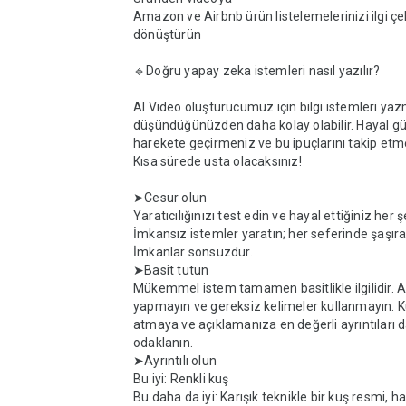
Amazon ve Airbnb ürün listelemelerinizi ilgi çek
dönüştürün

🔹Doğru yapay zeka istemleri nasıl yazılır?

AI Video oluşturucumuz için bilgi istemleri yaz
düşündüğünüzden daha kolay olabilir. Hayal g
harekete geçirmeniz ve bu ipuçlarını takip etmen
Kısa sürede usta olacaksınız!

➤Cesur olun

Yaratıcılığınızı test edin ve hayal ettiğiniz her ş
İmkansız istemler yaratın; her seferinde şaşırac
İmkanlar sonsuzdur.

➤Basit tutun

Mükemmel istem tamamen basitlikle ilgilidir. Aş
yapmayın ve gereksiz kelimeler kullanmayın. K
atmaya ve açıklamanıza en değerli ayrıntıları d
odaklanın.

➤Ayrıntılı olun

Bu iyi: Renkli kuş

Bu daha da iyi: Karışık teknikle bir kuş resmi, ha