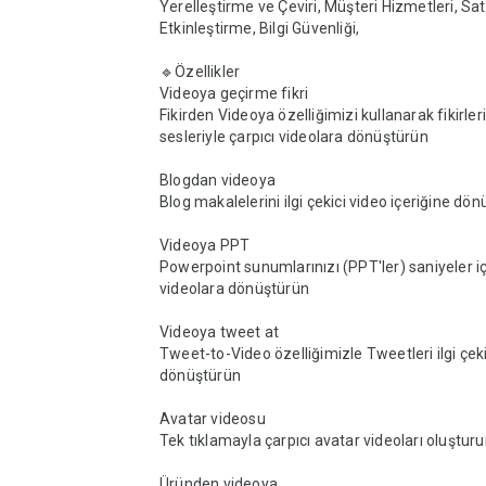
Yerelleştirme ve Çeviri, Müşteri Hizmetleri, Satı
Etkinleştirme, Bilgi Güvenliği,

🔹Özellikler

Videoya geçirme fikri

Fikirden Videoya özelliğimizi kullanarak fikirlerin
sesleriyle çarpıcı videolara dönüştürün

Blogdan videoya

Blog makalelerini ilgi çekici video içeriğine dön
Videoya PPT

Powerpoint sunumlarınızı (PPT'ler) saniyeler içi
videolara dönüştürün

Videoya tweet at

Tweet-to-Video özelliğimizle Tweetleri ilgi çeki
dönüştürün

Avatar videosu

Tek tıklamayla çarpıcı avatar videoları oluşturu
Üründen videoya
