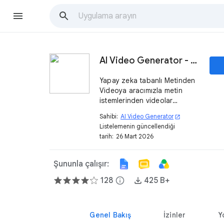
AI Video Generator - Metinden Videoya
Yapay zeka tabanlı Metinden
Videoya aracımızla metin
istemlerinden videolar
oluşturun.
Sahibi:
AI Video Generator
open_in_new
Listelemenin güncellendiği
tarih:
26 Mart 2026
Şununla çalışır:
128
info
425 B+
Genel Bakış
İzinler
Y