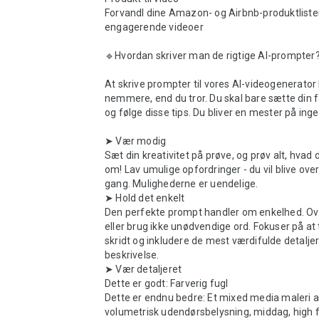
Forvandl dine Amazon- og Airbnb-produktlister t
engagerende videoer

🔹Hvordan skriver man de rigtige AI-prompter?
At skrive prompter til vores AI-videogenerator
nemmere, end du tror. Du skal bare sætte din fa
og følge disse tips. Du bliver en mester på ingen
➤ Vær modig

Sæt din kreativitet på prøve, og prøv alt, hvad
om! Lav umulige opfordringer - du vil blive over
gang. Mulighederne er uendelige.

➤ Hold det enkelt

Den perfekte prompt handler om enkelhed. Ove
eller brug ikke unødvendige ord. Fokuser på at
skridt og inkludere de mest værdifulde detaljer i
beskrivelse.

➤ Vær detaljeret

Dette er godt: Farverig fugl

Dette er endnu bedre: Et mixed media maleri af
volumetrisk udendørsbelysning, middag, high f