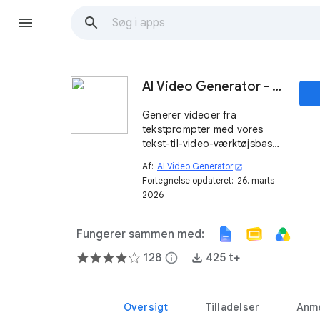
AI Video Generator - Tekst til video
Generer videoer fra
tekstprompter med vores
tekst-til-video-værktøjsbase
på AI.
Af:
AI Video Generator
open_in_new
Fortegnelse opdateret:
26. marts
2026
Fungerer sammen med:
128
info
425 t+
Oversigt
Tilladelser
Anme