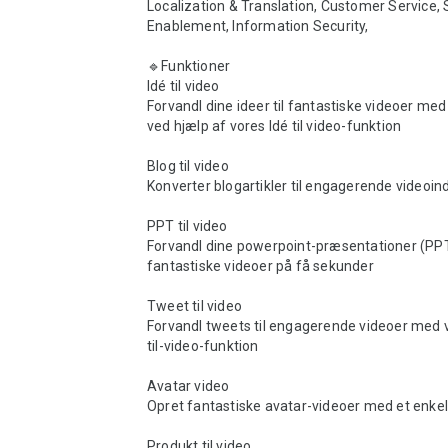
Localization & Translation, Customer Service, S
Enablement, Information Security,

🔹Funktioner

Idé til video

Forvandl dine ideer til fantastiske videoer me
ved hjælp af vores Idé til video-funktion

Blog til video

Konverter blogartikler til engagerende videoind
PPT til video

Forvandl dine powerpoint-præsentationer (PPT'e
fantastiske videoer på få sekunder

Tweet til video

Forvandl tweets til engagerende videoer med 
til-video-funktion

Avatar video

Opret fantastiske avatar-videoer med et enkelt 
Produkt til video
