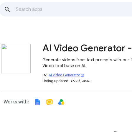
Generate videos from text prompts with our 
Video tool base on AI.
By:
AI Video Generator
open_in_new
Listing updated:
২৬ মার্চ, ২০২৬
Works with: