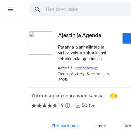
Ajastin ja Agenda
Paranna ajanhallintaa ja
virtaviivaista kokouksiasi
tehokkaalla ajastimella.
Kehittäjä:
Devfortress
open_in_new
Tiedot päivitetty:
5. helmikuuta
2025
Yhteensopiva seuraavien kanssa:
19
info
50 t.+
Yleiskatsaus
Luvat
Arv