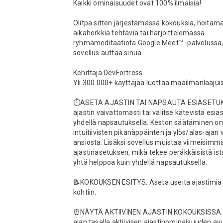
Kaikki ominaisuudet ovat 100% ilmaisia!

Olitpa sitten järjestämässä kokouksia, hoitama
aikaherkkiä tehtäviä tai harjoittelemassa 
ryhmämeditaatiota Google Meet™ -palvelussa,
sovellus auttaa sinua.

Kehittäjä DevFortress

Yli 300 000+ käyttäjää luottaa maailmanlaajuise
⏱️ASETA AJASTIN TAI NAPSAUTA ESIASETUKS
ajastin vaivattomasti tai valitse kätevistä esias
yhdellä napsautuksella. Keston säätäminen on
intuitiivisten pikanäppäinten ja ylös/alas-ajan v
ansiosta. Lisäksi sovellus muistaa viimeisimmä
ajastinasetuksen, mikä tekee peräkkäisistä ist
yhtä helppoa kuin yhdellä napsautuksella.

📝KOKOUKSEN ESITYS: Aseta useita ajastimia e
kohtiin.

⏰NÄYTÄ AKTIIVINEN AJASTIN KOKOUKSISSA: Pi
ajan tasalla aktiivisen ajastinominaisuuden avul