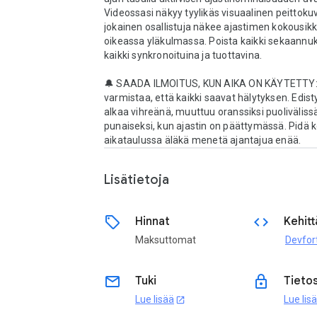
Videossasi näkyy tyylikäs visuaalinen peittokuva
jokainen osallistuja näkee ajastimen kokousik
oikeassa yläkulmassa. Poista kaikki sekaannuks
kaikki synkronoituina ja tuottavina.

🔔 SAADA ILMOITUS, KUN AIKA ON KÄYTETTY: 
varmistaa, että kaikki saavat hälytyksen. Edist
alkaa vihreänä, muuttuu oranssiksi puolivälissä
punaiseksi, kun ajastin on päättymässä. Pidä k
Lisätietoja
sell
code
Hinnat
Kehitt
Maksuttomat
Devfor
email
lock
Tuki
Tieto
Lue lisää
Lue lis
open_in_new