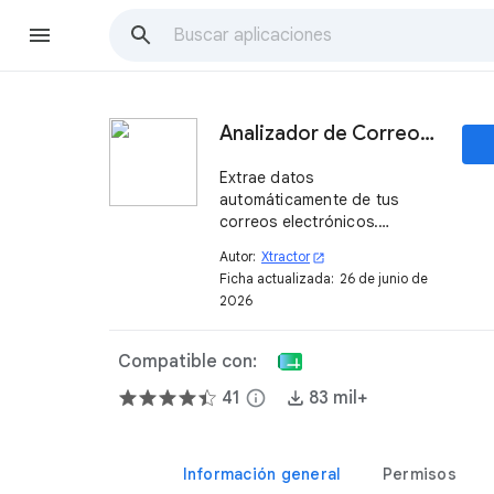
Analizador de Correos Electrónicos
Extrae datos
automáticamente de tus
correos electrónicos.
Programa importaciones
Autor:
Xtractor
open_in_new
regulares o exporta miles de
Ficha actualizada:
26 de junio de
correos en segundos con un
2026
solo clic.
Compatible con:
41
info
83 mil+
Información general
Permisos