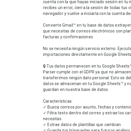
cuenta con la que hayas iniciado sesión en tu n
recibes un error, cierra la sesión de todas tus c
navegador y vuelve a iniciarla con la cuenta de
Convierte Gmail™ en tu base de datos extrayen
que necesitas de correos electrónicos con plan
facturas y confirmaciones.

No se necesita ningún servicio externo. Ejecuta
importaciones directamente en Google Sheets
🔒 Tus datos permanecen en tu Google Sheets™
Parser cumple con el GDPR ya que no almacen
transferimos ningún dato personal. Esto se deb
datos se almacenan en tu Google Sheets™ y nu
guardan en nuestra base de datos.

Características:

✓ Busca correos por asunto, fechas y contenid
✓ Filtra texto dentro del correo y extrae los c
necesitas

✓ Extrae datos de plantillas que cambian

✓ Guarda tus búsquedas para futuros análisis
