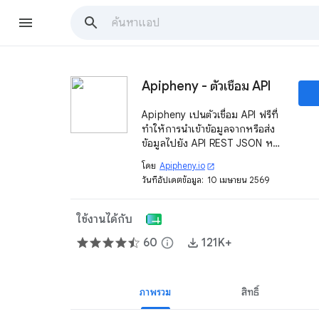
Apipheny - ตัวเชื่อม API
Apipheny เป็นตัวเชื่อม API ฟรีที่
ทำให้การนำเข้าข้อมูลจากหรือส่ง
ข้อมูลไปยัง API REST JSON หรือ
CSV ใดๆ ได้ง่ายจาก Google
โดย
Apipheny.io
open_in_new
Sheets™.
วันที่อัปเดตข้อมูล:
10 เมษายน 2569
ใช้งานได้กับ
60
info
121K+
ภาพรวม
สิทธิ์