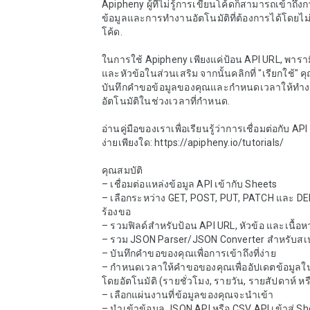
Apipheny ผู้ที่ไม่รู้การเขียนโค้ดก็สามารถเข้าถึงก
ข้อมูลและการทำงานอัตโนมัติที่ต้องการได้โดยไม่
โค้ด.

ในการใช้ Apipheny เพียงแค่ป้อน API URL, พารามิเต
และหัวข้อในส่วนเสริม จากนั้นคลิกที่ "เรียกใช้" 
บันทึกคำขอข้อมูลของคุณและกำหนดเวลาให้ทำ
อัตโนมัติในช่วงเวลาที่กำหนด.

อ่านคู่มือของเราเพื่อเรียนรู้ว่าการเชื่อมต่อกับ API ท
ง่ายเพียงใด: https://apipheny.io/tutorials/

คุณสมบัติ

– เชื่อมต่อแหล่งข้อมูล API เข้ากับ Sheets

– เลือกระหว่าง GET, POST, PUT, PATCH และ DE
ร้องขอ

– รวมฟิลด์สำหรับป้อน API URL, หัวข้อ และเนื้อหา
– รวม JSON Parser/JSON Converter สำหรับสเป
– บันทึกคำขอของคุณเพื่อการเข้าถึงที่ง่าย

– กำหนดเวลาให้คำขอของคุณเพื่ออัปเดตข้อมูล
โดยอัตโนมัติ (รายชั่วโมง, รายวัน, รายสัปดาห์ หร
– เลือกแผ่นงานที่ข้อมูลของคุณจะนำเข้า

– นำเข้าข้อมูล JSON API หรือ CSV API เข้าสู่ Sh