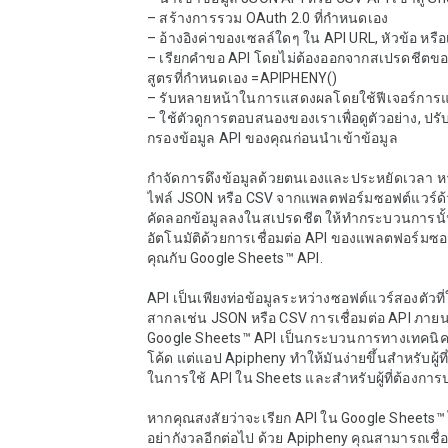
– สร้างการรวม OAuth 2.0 ที่กำหนดเอง

– อ้างอิงค่าของเซลล์ใดๆ ใน API URL, หัวข้อ หรือเ
– เรียกคำขอ API โดยไม่ต้องออกจากสเปรดชีตข
สูตรที่กำหนดเอง =APIPHENY()

– รับหลายหน้าในการแสดงผลโดยใช้ฟีเจอร์การแบ
– ใช้ตัวดูการตอบสนองของเราเพื่อดูตัวอย่าง, ปรั
กรองข้อมูล API ของคุณก่อนนำเข้าข้อมูล

กำจัดการดึงข้อมูลด้วยตนเองและประหยัดเวลา ห
ไฟล์ JSON หรือ CSV จากแพลตฟอร์มซอฟต์แวร์
คัดลอกข้อมูลลงในสเปรดชีต ให้ทำกระบวนการนั
อัตโนมัติด้วยการเชื่อมต่อ API ของแพลตฟอร์มซ
คุณกับ Google Sheets™ API.

API เป็นเพียงท่อข้อมูลระหว่างซอฟต์แวร์สองตัวที
สากลเช่น JSON หรือ CSV การเชื่อมต่อ API ภายน
Google Sheets™ API เป็นกระบวนการทางเทคนิ
โค้ด แต่แอป Apipheny ทำให้มันง่ายขึ้นสำหรับผู้ที
ในการใช้ API ใน Sheets และสำหรับผู้ที่ต้องการ
หากคุณสงสัยว่าจะเรียก API ใน Google Sheets™ ไ
อย่ากังวลอีกต่อไป ด้วย Apipheny คุณสามารถเชื