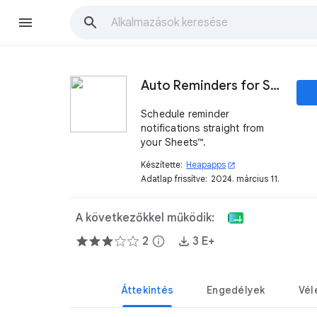
Auto Reminders for Sheets™
Schedule reminder
notifications straight from
your Sheets™.
Készítette:
Heapapps
open_in_new
Adatlap frissítve:
2024. március 11.
A következőkkel működik:
2
info
3 E+
Áttekintés
Engedélyek
Vél