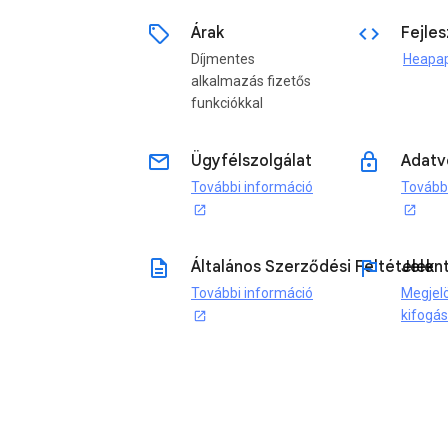
sell
code
Árak
Fejle
Díjmentes
Heapa
alkalmazás fizetős
funkciókkal
email
lock
Ügyfélszolgálat
Adatv
További információ
Tovább
open_in_new
open_in_new
description
flag
Általános Szerződési Feltételek
Jelen
További információ
Megjel
kifogá
open_in_new