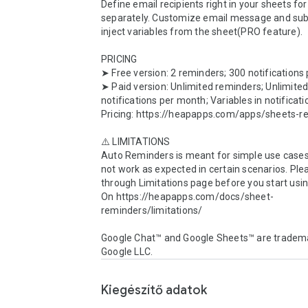
Define email recipients right in your sheets for
separately. Customize email message and subj
inject variables from the sheet(PRO feature).

PRICING

➤ Free version: 2 reminders; 300 notifications
➤ Paid version: Unlimited reminders; Unlimited
notifications per month; Variables in notificatio
Pricing: https://heapapps.com/apps/sheets-re
⚠️ LIMITATIONS

Auto Reminders is meant for simple use cases
not work as expected in certain scenarios. Plea
through Limitations page before you start usin
On https://heapapps.com/docs/sheet-
reminders/limitations/

Google Chat™ and Google Sheets™ are tradema
Google LLC.
Kiegészítő adatok