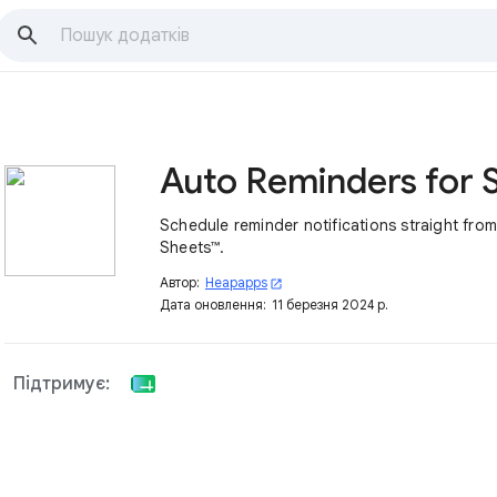
Schedule reminder notifications straight fro
Sheets™.
Автор:
Heapapps
open_in_new
Дата оновлення:
11 березня 2024 р.
Підтримує: