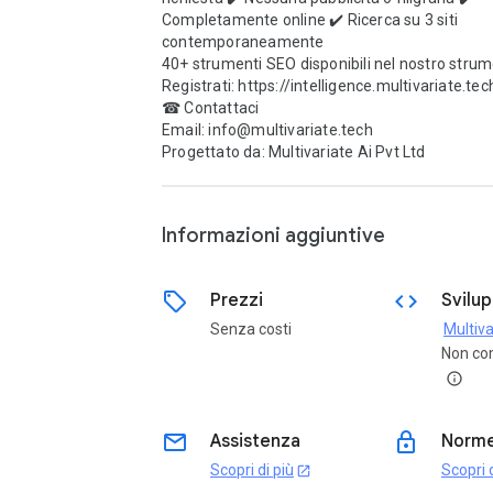
Completamente online ✔️ Ricerca su 3 siti 
contemporaneamente

40+ strumenti SEO disponibili nel nostro strum
Registrati: https://intelligence.multivariate.tech
☎ Contattaci

Email: info@multivariate.tech

Progettato da: Multivariate Ai Pvt Ltd

Informazioni aggiuntive
sell
code
Prezzi
Svilu
Senza costi
Non co
info
email
lock
Assistenza
Norme
Scopri di più
Scopri d
open_in_new