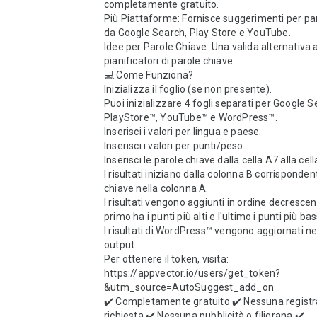
completamente gratuito.

Più Piattaforme: Fornisce suggerimenti per par
da Google Search, Play Store e YouTube.

Idee per Parole Chiave: Una valida alternativa ai
pianificatori di parole chiave.

💻 Come Funziona?

Inizializza il foglio (se non presente).

Puoi inizializzare 4 fogli separati per Google S
PlayStore™, YouTube™ e WordPress™.

Inserisci i valori per lingua e paese.

Inserisci i valori per punti/peso.

Inserisci le parole chiave dalla cella A7 alla cell
I risultati iniziano dalla colonna B corrispondent
chiave nella colonna A.

I risultati vengono aggiunti in ordine decrescente
primo ha i punti più alti e l'ultimo i punti più bass
I risultati di WordPress™ vengono aggiornati nel 
output.

Per ottenere il token, visita: 
https://appvector.io/users/get_token?
&utm_source=AutoSuggest_add_on

✔️ Completamente gratuito ✔️ Nessuna registr
richiesta ✔️ Nessuna pubblicità o filigrana ✔️ 