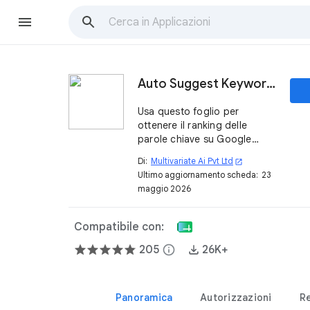
Auto Suggest Keyword Tool
Usa questo foglio per
ottenere il ranking delle
parole chiave su Google
Search™, PlayStore™ e
Di:
Multivariate Ai Pvt Ltd
open_in_new
YouTube™. Ottieni anche i
Ultimo aggiornamento scheda:
23
post del blog di WordPress™.
maggio 2026
Compatibile con:
205
info
26K+
Panoramica
Autorizzazioni
R