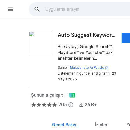
Auto Suggest Keyword Tool
Bu sayfayı, Google Search™,
PlayStore™ ve YouTube™'daki
anahtar kelimelerin
sıralamalarını almak için
Sahibi:
Multivariate Ai Pvt Ltd
open_in_new
kullanın. Ayrıca, WordPress™
Listelemenin güncellendiği tarih:
23
blog yazılarını da edinin.
Mayıs 2026
Şununla çalışır:
205
info
26 B+
Genel Bakış
İzinler
Y