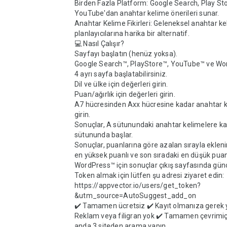
Birden Fazla Platform: Google Search, Play Sto
YouTube'dan anahtar kelime önerileri sunar.

Anahtar Kelime Fikirleri: Geleneksel anahtar ke
planlayıcılarına harika bir alternatif.

💻 Nasıl Çalışır?

Sayfayı başlatın (henüz yoksa).

Google Search™, PlayStore™, YouTube™ ve Wor
4 ayrı sayfa başlatabilirsiniz.

Dil ve ülke için değerleri girin.

Puan/ağırlık için değerleri girin.

A7 hücresinden Axx hücresine kadar anahtar ke
girin.

Sonuçlar, A sütunundaki anahtar kelimelere karş
sütununda başlar.

Sonuçlar, puanlarına göre azalan sırayla eklenir 
en yüksek puanlı ve son sıradaki en düşük puanlı
WordPress™ için sonuçlar çıkış sayfasında günce
Token almak için lütfen şu adresi ziyaret edin: 
https://appvector.io/users/get_token?
&utm_source=AutoSuggest_add_on

✔️ Tamamen ücretsiz ✔️ Kayıt olmanıza gerek y
Reklam veya filigran yok ✔️ Tamamen çevrimiçi
anda 3 siteden arama yapın
