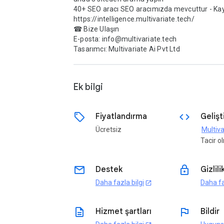
40+ SEO aracı SEO aracımızda mevcuttur - Kayıt
https://intelligence.multivariate.tech/

☎ Bize Ulaşın

E-posta: info@multivariate.tech

Tasarımcı: Multivariate Ai Pvt Ltd

Ek bilgi
sell
code
Fiyatlandırma
Gelişti
Ücretsiz
Tacir 
email
lock
Destek
Gizlili
Daha fazla bilgi
Daha fa
open_in_new
description
flag
Hizmet şartları
Bildir