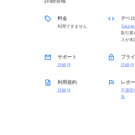
詳細情報
sell
code
料金
デベ
利用できません
Gaurav 
取引業
スが未
email
lock
サポート
プライ
詳細
詳細
open_in_new
open_in_new
description
flag
利用規約
レポ
詳細
不適切
open_in_new
告