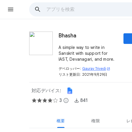
Bhasha
A simple way to write in
Sanskrit with support for
IAST, Devanagari, and more.
デベロッパー:
Gaurav Trivedi
open_in_new
リスト更新日:
2021年9月29日
対応デバイス:
3
info
841
概要
権限
レ