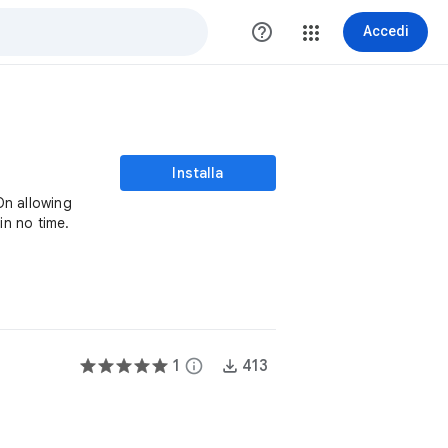
help_outline
Accedi
Installa
On allowing
in no time.
1
info
413