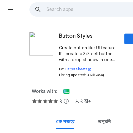
Button Styles
Create button like UI feature.
It'll create a 3x3 cell button
with a drop shadow in one
click.
By:
Better Sheets
open_in_new
Listing updated:
২ মার্চ, ২০২৫
Works with:
২
info
২ হা+
এক নজরে
অনুমতি