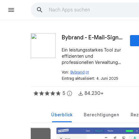
Bybrand - E-Mail-Signaturlösung Google Workspace™
Ein leistungsstarkes Tool zur
effizienten und
professionellen Verwaltung
Ihrer E-Mail-Signaturen
Von:
Bybrand
open_in_new
Eintrag aktualisiert:
4. Juni 2025
5
info
84.230+
Überblick
Berechtigungen
Rez