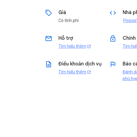
sell
code
Giá
Nhà ph
Có tính phí
Pinpoi
email
lock
Hỗ trợ
Chính
Tìm hiểu thêm
Tìm hi
open_in_new
description
flag
Điều khoản dịch vụ
Báo c
Tìm hiểu thêm
Đánh dâ
open_in_new
phù hợ