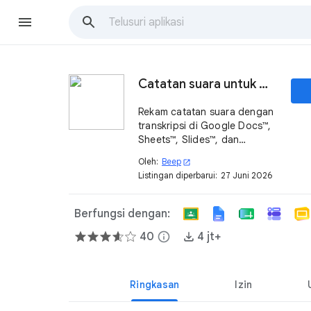
Catatan suara untuk Google Docs™ – Beep
Rekam catatan suara dengan
transkripsi di Google Docs™,
Sheets™, Slides™, dan
Forms™. Berikan feedback
Oleh:
Beep
open_in_new
yang lebih jelas, personal,
Listingan diperbarui:
27 Juni 2026
dan cepat.
Berfungsi dengan:
40
info
4 jt+
Ringkasan
Izin