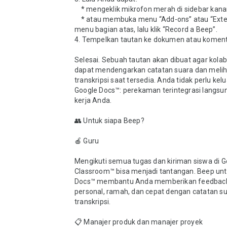
    * mengeklik mikrofon merah di sidebar kanan;

    * atau membuka menu “Add-ons” atau “Extensions” di 
menu bagian atas, lalu klik “Record a Beep”.

4. Tempelkan tautan ke dokumen atau komenta
Selesai. Sebuah tautan akan dibuat agar kolab
dapat mendengarkan catatan suara dan meliha
transkripsi saat tersedia. Anda tidak perlu kelua
Google Docs™: perekaman terintegrasi langsun
kerja Anda.

👥 Untuk siapa Beep?

🍎 Guru

Mengikuti semua tugas dan kiriman siswa di G
Classroom™ bisa menjadi tantangan. Beep unt
Docs™ membantu Anda memberikan feedback 
personal, ramah, dan cepat dengan catatan su
transkripsi.

📋 Manajer produk dan manajer proyek
