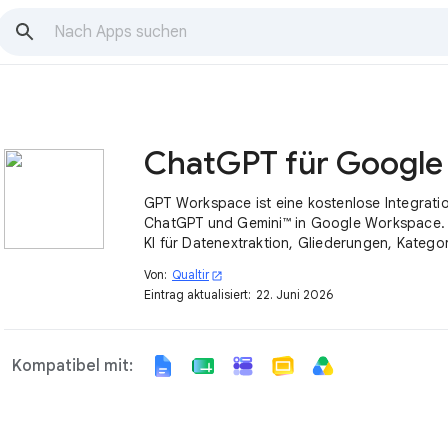
GPT Workspace ist eine kostenlose Integrati
ChatGPT und Gemini™ in Google Workspace. 
KI für Datenextraktion, Gliederungen, Kategor
Übersetzung, Korrektur, Zusammenfassung u
Von:
Qualtir
open_in_new
Eintrag aktualisiert:
22. Juni 2026
Kompatibel mit: