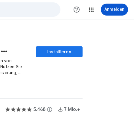
help_outline
Anmelden
ChatGPT für Google Docs Sheets Slides™
Installieren
on von
Nutzen Sie
isierung,
sw
5.468
info
7 Mio.+