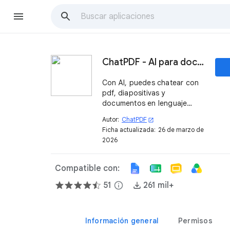
ChatPDF - AI para documentos
Con AI, puedes chatear con
pdf, diapositivas y
documentos en lenguaje
natural, hacer preguntas,
Autor:
ChatPDF
open_in_new
obtener resúmenes y
Ficha actualizada:
26 de marzo de
respuestas al instante.
2026
Compatible con:
51
info
261 mil+
Información general
Permisos