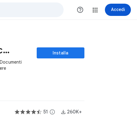
help_outline
Accedi
ChatPDF - AI per documenti
Installa
, Documenti
ere
51
info
260K+