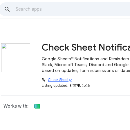
Google Sheets™ Notifications and Reminders 
Slack, Microsoft Teams, Discord and Google
based on updates, form submissions or date
By:
Check Sheet
open_in_new
Listing updated:
৪ আগস্ট, ২০২৬
Works with: