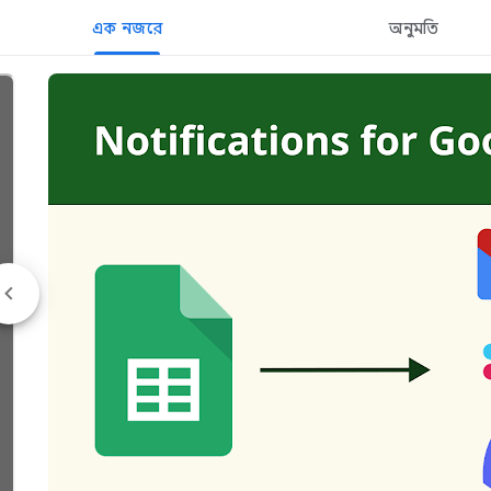
এক নজরে
অনুমতি