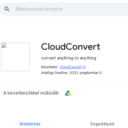
CloudConvert
convert anything to anything
Készítette:
CloudConvert
open_in_new
Adatlap frissítve:
2023. szeptember 5.
A következőkkel működik:
Áttekintés
Engedélyek