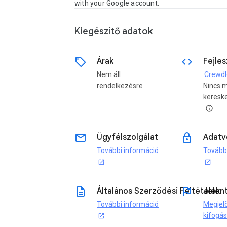
with your Google account.
Kiegészítő adatok
sell
code
Árak
Fejle
Nem áll
Crewdl
rendelkezésre
Nincs 
kereske
info
email
lock
Ügyfélszolgálat
Adatv
További információ
Tovább
open_in_new
open_in_new
description
flag
Általános Szerződési Feltételek
Jelen
További információ
Megjel
kifogá
open_in_new