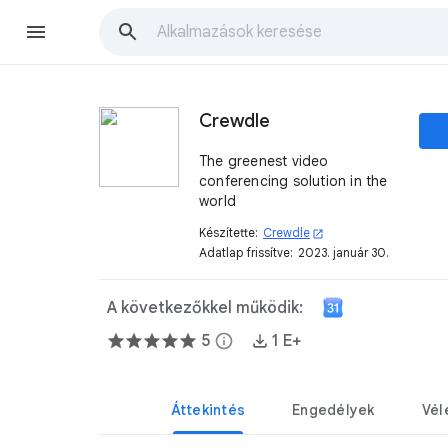
Crewdle
The greenest video
conferencing solution in the
world
Készítette:
Crewdle
open_in_new
Adatlap frissítve:
2023. január 30.
A következőkkel működik:
5
info
1 E+
Áttekintés
Engedélyek
Vél